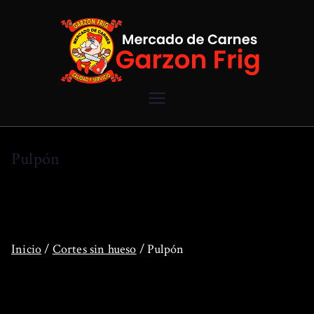
Saltar
al
contenido
Mercado de
Carnes
Pulpón
Garzon Frig
Inicio
/
Cortes sin hueso
/ Pulpón