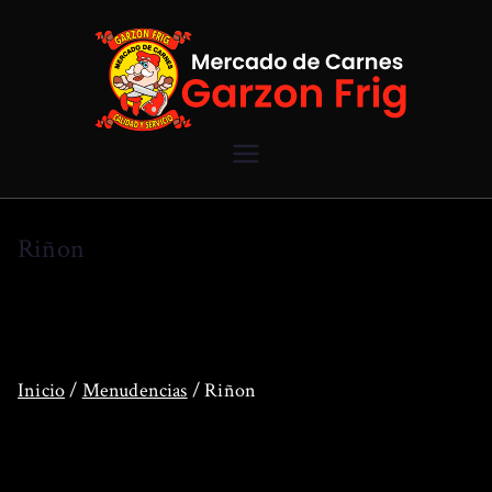
Saltar
al
contenido
Mercado de
Carnes
Riñon
Garzon Frig
Inicio
/
Menudencias
/ Riñon