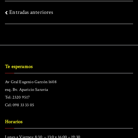
Navegación
Entradas anteriores
de
entradas
Te esperamos
Av Gral Eugenio Garzón 1608
esq. Bv. Aparicio Saravia
Tel: 2320 9517
Cel: 098 33 33 05
Horarios
Lunes a Viernes: 8:30 – 13:0 y 16:00 – 19:30