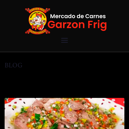
Saltar
al
contenido
Mercado de
Carnes
BLOG
Garzon Frig